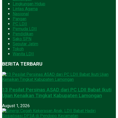
Lingkungan Hidup
Lintas Agama
Nasional
Pangan
PC LDII
Pemuda LDII
Pendidikan
Sako SPN
Seputar Jatim
Tokoh
Wanita LDII
BERITA TERBARU
13 Pesilat Persinas ASAD dari PC LDII Babat Ikuti
Ujian Kenaikan Tingkat Kabupaten Lamongan
August 1, 2026