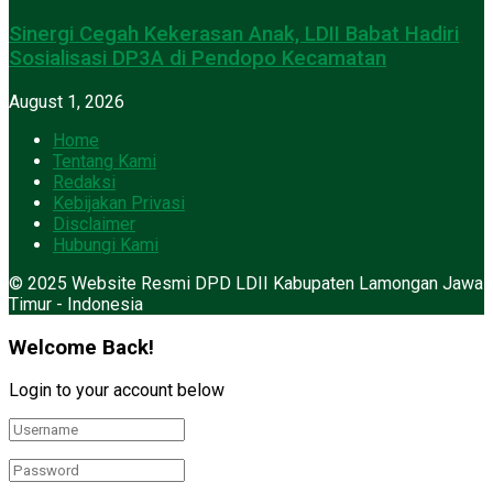
Sinergi Cegah Kekerasan Anak, LDII Babat Hadiri
Sosialisasi DP3A di Pendopo Kecamatan
August 1, 2026
Home
Tentang Kami
Redaksi
Kebijakan Privasi
Disclaimer
Hubungi Kami
© 2025 Website Resmi DPD LDII Kabupaten Lamongan Jawa
Timur - Indonesia
Welcome Back!
Login to your account below