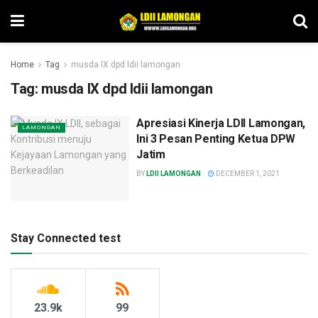
Home
Tag
musda IX dpd ldii lamongan
Tag:
musda IX dpd ldii lamongan
Apresiasi Kinerja LDII Lamongan,
LAMONGAN
Ini 3 Pesan Penting Ketua DPW
Jatim
BY
LDII LAMONGAN
DECEMBER 1, 2021
Stay Connected test
23.9k
99