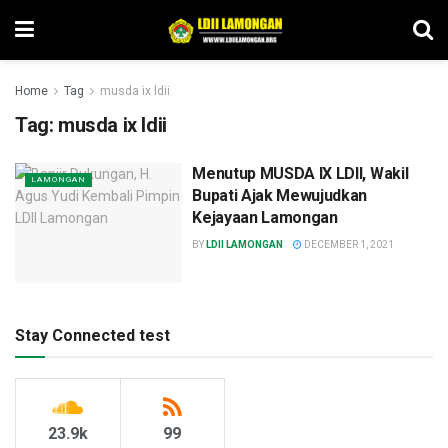
Home
Tag
musda ix ldii
Tag:
musda ix ldii
Menutup MUSDA IX LDII, Wakil
LAMONGAN
Bupati Ajak Mewujudkan
Kejayaan Lamongan
BY
LDII LAMONGAN
DECEMBER 1, 2021
Stay Connected test
23.9k
99