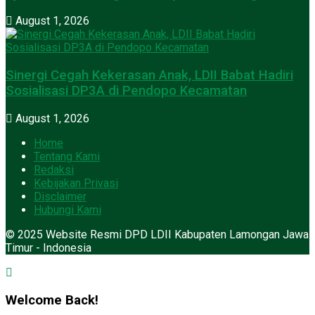
August 1, 2026
Sinergi Cegah Kekerasan Anak, LDII Babat Hadiri
Sosialisasi DP3A di Pendopo Kecamatan
August 1, 2026
Home
Tentang Kami
Redaksi
Kebijakan Privasi
Disclaimer
Hubungi Kami
© 2025 Website Resmi DPD LDII Kabupaten Lamongan Jawa
Timur - Indonesia
Welcome Back!