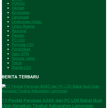
FORSGI
Hikmah
Kesehatan
Lamongan
Lingkungan Hidup
Lintas Agama
Nasional
Pangan
PC LDII
Pemuda LDII
Pendidikan
Sako SPN
Seputar Jatim
Tokoh
Wanita LDII
BERITA TERBARU
13 Pesilat Persinas ASAD dari PC LDII Babat Ikuti
Ujian Kenaikan Tingkat Kabupaten Lamongan