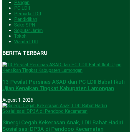
Pangan
PC LDII
Pemuda LDII
Pendidikan
Sako SPN
Seputar Jatim
Tokoh
Wanita LDII
BERITA TERBARU
13 Pesilat Persinas ASAD dari PC LDII Babat Ikuti
Ujian Kenaikan Tingkat Kabupaten Lamongan
August 1, 2026
Sinergi Cegah Kekerasan Anak, LDII Babat Hadiri
Sosialisasi DP3A di Pendopo Kecamatan