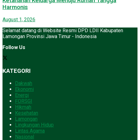
Ketahanan Keluarga Menuju Rumah Tangga
Harmonis
August 1, 2026
Selamat datang di Website Resmi DPD LDII Kabupaten
Lamongan Provinsi Jawa Timur - Indonesia
Follow Us
KATEGORI
Dakwah
Ekonomi
Energi
FORSGI
Hikmah
Kesehatan
Lamongan
Lingkungan Hidup
Lintas Agama
Nasional