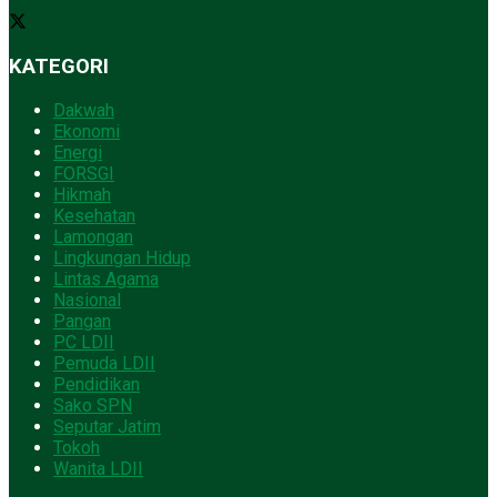
KATEGORI
Dakwah
Ekonomi
Energi
FORSGI
Hikmah
Kesehatan
Lamongan
Lingkungan Hidup
Lintas Agama
Nasional
Pangan
PC LDII
Pemuda LDII
Pendidikan
Sako SPN
Seputar Jatim
Tokoh
Wanita LDII