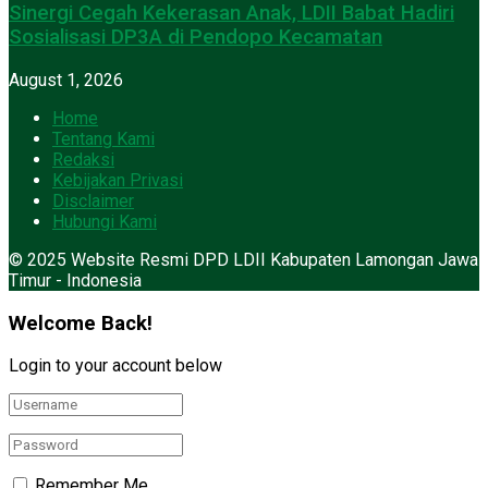
Sinergi Cegah Kekerasan Anak, LDII Babat Hadiri
Sosialisasi DP3A di Pendopo Kecamatan
August 1, 2026
Home
Tentang Kami
Redaksi
Kebijakan Privasi
Disclaimer
Hubungi Kami
© 2025 Website Resmi DPD LDII Kabupaten Lamongan Jawa
Timur - Indonesia
Welcome Back!
Login to your account below
Remember Me