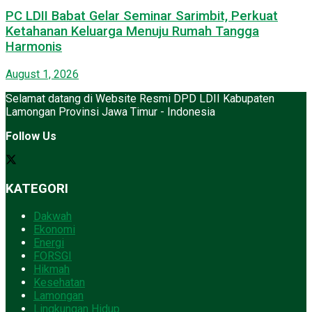
PC LDII Babat Gelar Seminar Sarimbit, Perkuat
Ketahanan Keluarga Menuju Rumah Tangga
Harmonis
August 1, 2026
Selamat datang di Website Resmi DPD LDII Kabupaten
Lamongan Provinsi Jawa Timur - Indonesia
Follow Us
KATEGORI
Dakwah
Ekonomi
Energi
FORSGI
Hikmah
Kesehatan
Lamongan
Lingkungan Hidup