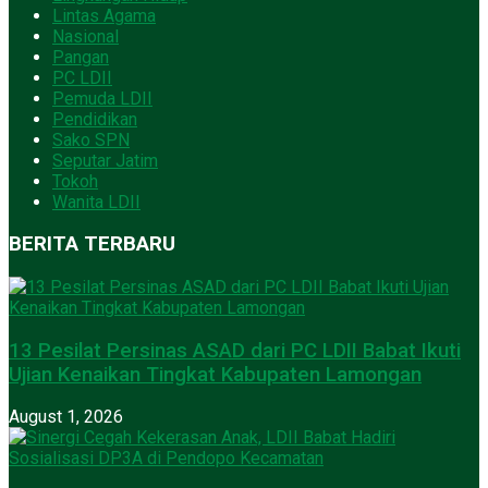
Lintas Agama
Nasional
Pangan
PC LDII
Pemuda LDII
Pendidikan
Sako SPN
Seputar Jatim
Tokoh
Wanita LDII
BERITA TERBARU
13 Pesilat Persinas ASAD dari PC LDII Babat Ikuti
Ujian Kenaikan Tingkat Kabupaten Lamongan
August 1, 2026