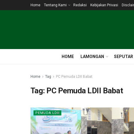
Home
Tentang Kami
Redaksi
Kebijakan Privasi
Discla
HOME
LAMONGAN
SEPUTAR
Home
Tag
PC Pemuda LDII Babat
Tag:
PC Pemuda LDII Babat
PEMUDA LDII