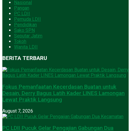
Nasional
Pangan
PC LDII
Pemuda LDII
Pendidikan
Sako SPN
Seputar Jatim
Tokoh
Wanita LDII
BERITA TERBARU
Fokus Pemanfaatan Kecerdasan Buatan untuk
Desain, Derry Bagus Latih Kader LINES Lamongan
Lewat Praktik Langsung
August 7, 2026
PC LDII Pucuk Gelar Pengajian Gabungan Dua