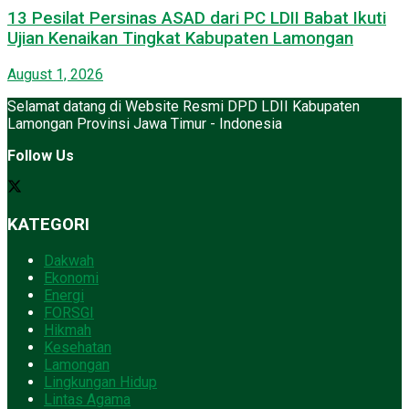
13 Pesilat Persinas ASAD dari PC LDII Babat Ikuti
Ujian Kenaikan Tingkat Kabupaten Lamongan
August 1, 2026
Selamat datang di Website Resmi DPD LDII Kabupaten
Lamongan Provinsi Jawa Timur - Indonesia
Follow Us
KATEGORI
Dakwah
Ekonomi
Energi
FORSGI
Hikmah
Kesehatan
Lamongan
Lingkungan Hidup
Lintas Agama