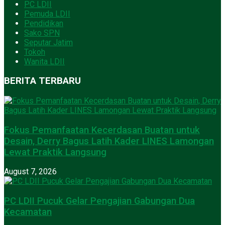
PC LDII
Pemuda LDII
Pendidikan
Sako SPN
Seputar Jatim
Tokoh
Wanita LDII
BERITA TERBARU
Fokus Pemanfaatan Kecerdasan Buatan untuk
Desain, Derry Bagus Latih Kader LINES Lamongan
Lewat Praktik Langsung
August 7, 2026
PC LDII Pucuk Gelar Pengajian Gabungan Dua
Kecamatan