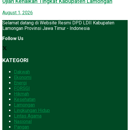
Ujian Kenaikan Tingkat Kabupaten Lamongan
August 1, 2026
Selamat datang di Website Resmi DPD LDII Kabupaten
Lamongan Provinsi Jawa Timur - Indonesia
Follow Us
KATEGORI
Dakwah
Ekonomi
Energi
FORSGI
Hikmah
Kesehatan
Lamongan
Lingkungan Hidup
Lintas Agama
Nasional
Pangan