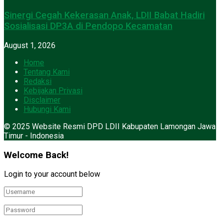
Sinergi Cegah Kekerasan Anak, LDII Babat Hadiri
Sosialisasi DP3A di Pendopo Kecamatan
August 1, 2026
Home
Tentang Kami
Redaksi
Kebijakan Privasi
Disclaimer
Hubungi Kami
© 2025 Website Resmi DPD LDII Kabupaten Lamongan Jawa
Timur - Indonesia
Welcome Back!
Login to your account below