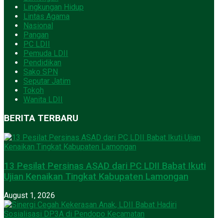
Lingkungan Hidup
Lintas Agama
Nasional
Pangan
PC LDII
Pemuda LDII
Pendidikan
Sako SPN
Seputar Jatim
Tokoh
Wanita LDII
BERITA TERBARU
13 Pesilat Persinas ASAD dari PC LDII Babat Ikuti
Ujian Kenaikan Tingkat Kabupaten Lamongan
August 1, 2026