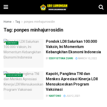
Home
Tag
ponpes minhajurrosidin
Tag:
ponpes minhajurrosidin
Pondok LDII Salurkan 100.000
DAKWAH
Vaksin, Ini Momentum
Kebangkitan Ekonomi Indonesia
BY
EDDY ISTIYAN ZUHRI
MARCH 10, 2022
Kapolri, Panglima TNI dan
KESEHATAN
Menkes Apresiasi Kinerja LDII
Mensukseskan Program
Vaksinasi
BY
KARTONO
JULY 2, 2021