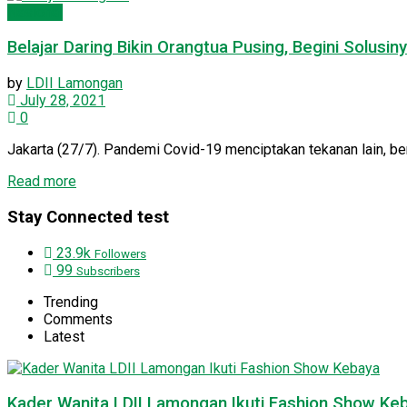
Nasional
Belajar Daring Bikin Orangtua Pusing, Begini Solusiny
by
LDII Lamongan
July 28, 2021
0
Jakarta (27/7). Pandemi Covid-19 menciptakan tekanan lain, ber
Details
Read more
Stay Connected test
23.9k
Followers
99
Subscribers
Trending
Comments
Latest
Kader Wanita LDII Lamongan Ikuti Fashion Show Ke