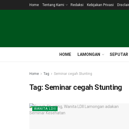
Home
Tentang Kami
Redaksi
Kebijakan Privasi
Discla
HOME
LAMONGAN
SEPUTAR
Home
Tag
Seminar cegah Stunting
Tag:
Seminar cegah Stunting
WANITA LDII