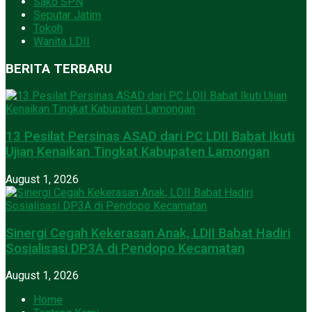
Sako SPN
Seputar Jatim
Tokoh
Wanita LDII
BERITA TERBARU
13 Pesilat Persinas ASAD dari PC LDII Babat Ikuti
Ujian Kenaikan Tingkat Kabupaten Lamongan
August 1, 2026
Sinergi Cegah Kekerasan Anak, LDII Babat Hadiri
Sosialisasi DP3A di Pendopo Kecamatan
August 1, 2026
Home