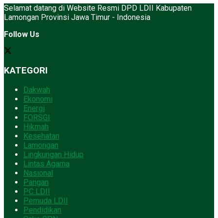
Selamat datang di Website Resmi DPD LDII Kabupaten
Lamongan Provinsi Jawa Timur - Indonesia
Follow Us
KATEGORI
Dakwah
Ekonomi
Energi
FORSGI
Hikmah
Kesehatan
Lamongan
Lingkungan Hidup
Lintas Agama
Nasional
Pangan
PC LDII
Pemuda LDII
Pendidikan