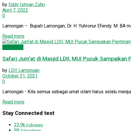
by
Eddy Istiyan Zuhri
April 7, 2022
0
Lamongan – Bupati Lamongan, Dr. H. Yuhronur Efendy. M. BA me
Details
Read more
Lamongan
Safari Jum’at di Masjid LDII, MUI Pucuk Sampaikan
by
LDII Lamongan
October 31, 2021
0
Lamongan - Kita semua sebagai umat islam harus selalu menjunju
Details
Read more
Stay Connected test
23.9k
Followers
99
Subscribers