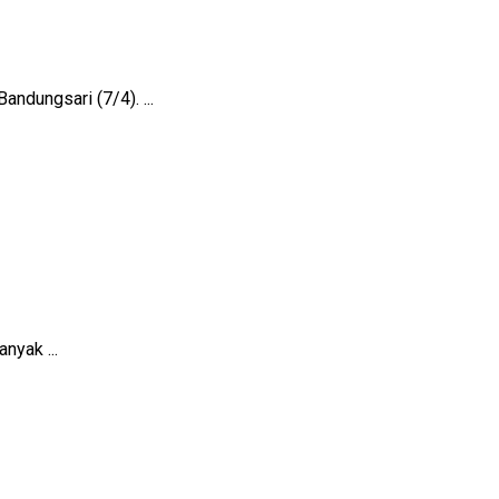
ndungsari (7/4). ...
nyak ...