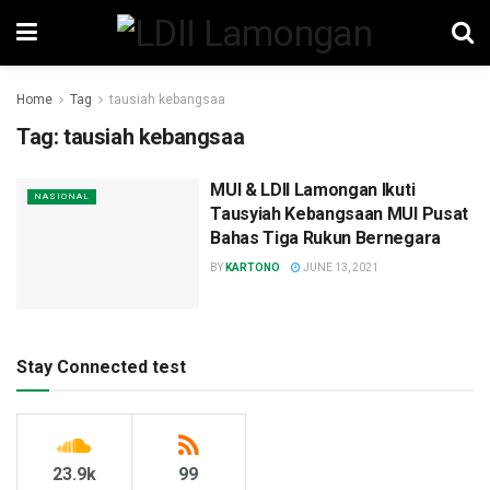
Home
Tag
tausiah kebangsaa
Tag:
tausiah kebangsaa
MUI & LDII Lamongan Ikuti
NASIONAL
Tausyiah Kebangsaan MUI Pusat
Bahas Tiga Rukun Bernegara
BY
KARTONO
JUNE 13, 2021
Stay Connected test
23.9k
99