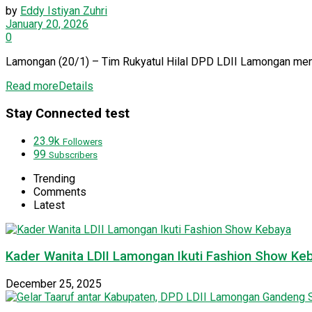
by
Eddy Istiyan Zuhri
January 20, 2026
0
Lamongan (20/1) – Tim Rukyatul Hilal DPD LDII Lamongan mengik
Read more
Details
Stay Connected test
23.9k
Followers
99
Subscribers
Trending
Comments
Latest
Kader Wanita LDII Lamongan Ikuti Fashion Show Ke
December 25, 2025