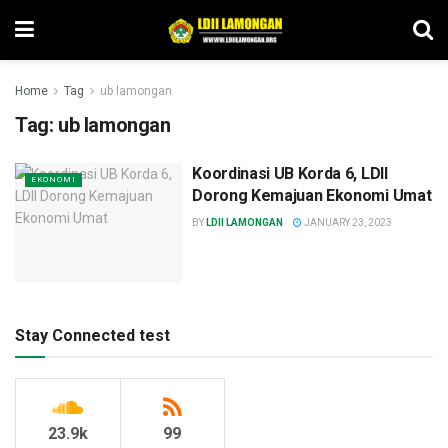
Home
Tag
ub lamongan
Tag:
ub lamongan
Koordinasi UB Korda 6, LDII
EKONOMI
Dorong Kemajuan Ekonomi Umat
BY
LDII LAMONGAN
JANUARY 23, 2023
Stay Connected test
23.9k
99