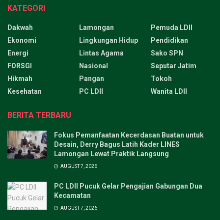
KATEGORI
Dakwah
Lamongan
Pemuda LDII
Ekonomi
Lingkungan Hidup
Pendidikan
Energi
Lintas Agama
Sako SPN
FORSGI
Nasional
Seputar Jatim
Hikmah
Pangan
Tokoh
Kesehatan
PC LDII
Wanita LDII
BERITA TERBARU
Fokus Pemanfaatan Kecerdasan Buatan untuk
Desain, Derry Bagus Latih Kader LINES
Lamongan Lewat Praktik Langsung
AUGUST 7, 2026
PC LDII Pucuk Gelar Pengajian Gabungan Dua
Kecamatan
AUGUST 7, 2026