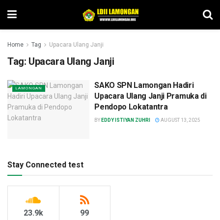
Home
Tag
Upacara Ulang Janji
Tag:
Upacara Ulang Janji
SAKO SPN Lamongan Hadiri
LAMONGAN
Upacara Ulang Janji Pramuka di
Pendopo Lokatantra
BY
EDDY ISTIYAN ZUHRI
AUGUST 13, 2025
Stay Connected test
23.9k
99