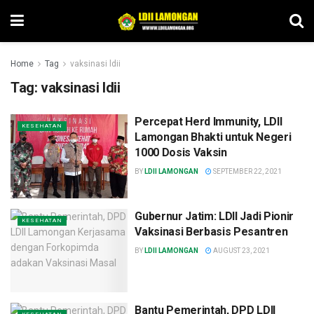
Home
Tag
vaksinasi ldii
Tag:
vaksinasi ldii
Percepat Herd Immunity, LDII
KESEHATAN
Lamongan Bhakti untuk Negeri
1000 Dosis Vaksin
BY
LDII LAMONGAN
SEPTEMBER 22, 2021
Gubernur Jatim: LDII Jadi Pionir
KESEHATAN
Vaksinasi Berbasis Pesantren
BY
LDII LAMONGAN
AUGUST 23, 2021
Bantu Pemerintah, DPD LDII