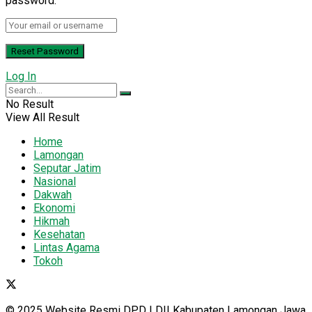
password.
Log In
No Result
View All Result
Home
Lamongan
Seputar Jatim
Nasional
Dakwah
Ekonomi
Hikmah
Kesehatan
Lintas Agama
Tokoh
© 2025 Website Resmi DPD LDII Kabupaten Lamongan Jawa