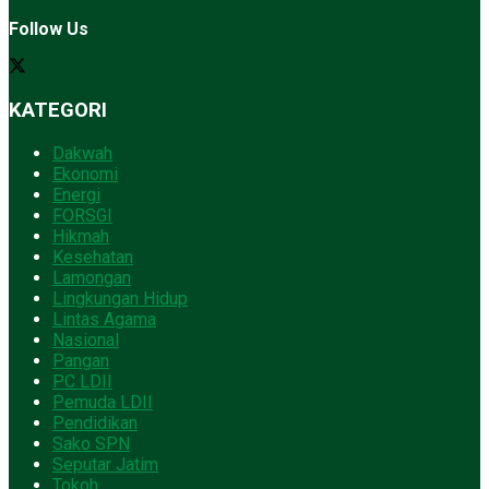
Follow Us
KATEGORI
Dakwah
Ekonomi
Energi
FORSGI
Hikmah
Kesehatan
Lamongan
Lingkungan Hidup
Lintas Agama
Nasional
Pangan
PC LDII
Pemuda LDII
Pendidikan
Sako SPN
Seputar Jatim
Tokoh