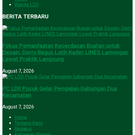
Wanita LDII
BERITA TERBARU
Fokus Pemanfaatan Kecerdasan Buatan untuk
Desain, Derry Bagus Latih Kader LINES Lamongan
Lewat Praktik Langsung
August 7, 2026
PC LDII Pucuk Gelar Pengajian Gabungan Dua
Kecamatan
August 7, 2026
Home
Tentang Kami
Redaksi
Kebijakan Privasi