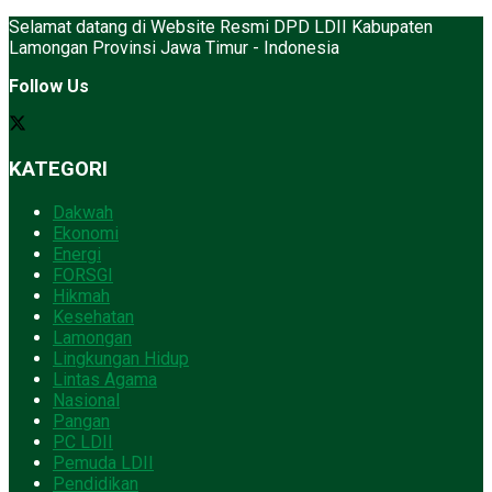
Selamat datang di Website Resmi DPD LDII Kabupaten
Lamongan Provinsi Jawa Timur - Indonesia
Follow Us
KATEGORI
Dakwah
Ekonomi
Energi
FORSGI
Hikmah
Kesehatan
Lamongan
Lingkungan Hidup
Lintas Agama
Nasional
Pangan
PC LDII
Pemuda LDII
Pendidikan