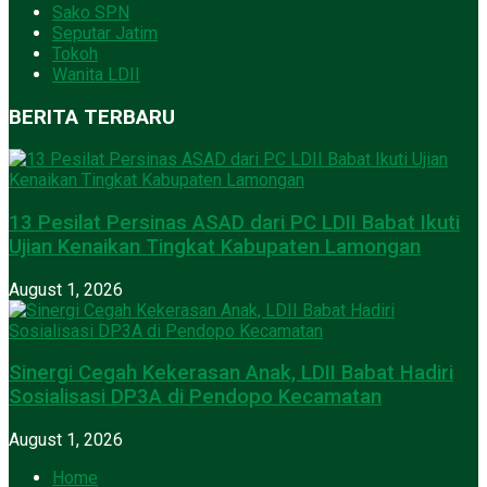
Sako SPN
Seputar Jatim
Tokoh
Wanita LDII
BERITA TERBARU
13 Pesilat Persinas ASAD dari PC LDII Babat Ikuti
Ujian Kenaikan Tingkat Kabupaten Lamongan
August 1, 2026
Sinergi Cegah Kekerasan Anak, LDII Babat Hadiri
Sosialisasi DP3A di Pendopo Kecamatan
August 1, 2026
Home