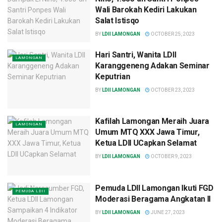
Wali Barokah Kediri Lakukan
Salat Istisqo
BY
LDII LAMONGAN
OCTOBER 25, 2023
Hari Santri, Wanita LDII
LAMONGAN
Karanggeneng Adakan Seminar
Keputrian
BY
LDII LAMONGAN
OCTOBER 23, 2023
Kafilah Lamongan Meraih Juara
LAMONGAN
Umum MTQ XXX Jawa Timur,
Ketua LDII UCapkan Selamat
BY
LDII LAMONGAN
OCTOBER 9, 2023
Pemuda LDII Lamongan Ikuti FGD
PEMUDA LDII
Moderasi Beragama Angkatan II
BY
LDII LAMONGAN
JUNE 27, 2023