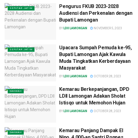
Pengurus FKUB 2023-2028
SEPUTAR JATIM
Audiensi dan Perkenalan dengan
Bupati Lamongan
BY
LDII LAMONGAN
NOVEMBER 5, 2023
Upacara Sumpah Pemuda ke-95,
SEPUTAR JATIM
Bupati Lamongan Ajak Kawula
Muda Tingkatkan Kerberdayaan
Masyarakat
BY
LDII LAMONGAN
OCTOBER 28, 2023
Kemarau Berkepanjangan, DPD
DAKWAH
LDII Lamongan Adakan Sholat
Istisqo untuk Memohon Hujan
BY
LDII LAMONGAN
OCTOBER 28, 2023
Kemarau Panjang Dampak El
DAKWAH
Nino, 4.000-an Santri Ponpes