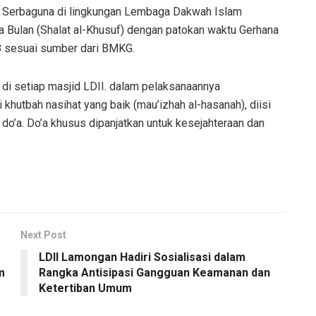
ng Serbaguna di lingkungan Lembaga Dakwah Islam
 Bulan (Shalat al-Khusuf) dengan patokan waktu Gerhana
08 sesuai sumber dari BMKG.
an di setiap masjid LDII. dalam pelaksanaannya
 khutbah nasihat yang baik (mau’izhah al-hasanah), diisi
o’a. Do’a khusus dipanjatkan untuk kesejahteraan dan
Next Post
LDII Lamongan Hadiri Sosialisasi dalam
m
Rangka Antisipasi Gangguan Keamanan dan
Ketertiban Umum