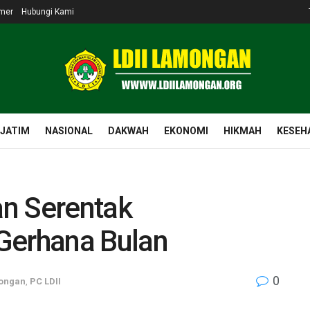
imer
Hubungi Kami
 JATIM
NASIONAL
DAKWAH
EKONOMI
HIKMAH
KESEH
n Serentak
Gerhana Bulan
0
ongan
,
PC LDII