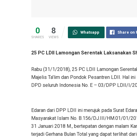
0
8
Whatsapp
Share on
SHARES
VIEWS
25 PC LDII Lamongan Serentak Laksanakan Sh
Rabu (31/1/2018), 25 PC LDII Lamongan Serentak
Majelis Ta’lim dan Pondok Pesantren LDII. Hal in
DPD seluruh Indonesia No. E – 03/DPP LDII/I/201
Edaran dari DPP LDII ini merujuk pada Surat Edar
Masyarakat Islam No. B.156/DJ.III/HM.01/01/201
31 Januari 2018 M., bertepatan dengan malam Kam
terjadi Gerhana Bulan Total yang dapat terlihat dar