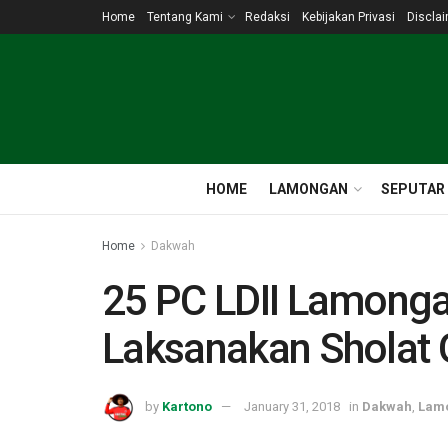
Home
Tentang Kami
Redaksi
Kebijakan Privasi
Discla
HOME
LAMONGAN
SEPUTAR
Home
Dakwah
25 PC LDII Lamonga
Laksanakan Sholat 
by
Kartono
January 31, 2018
in
Dakwah
,
Lam