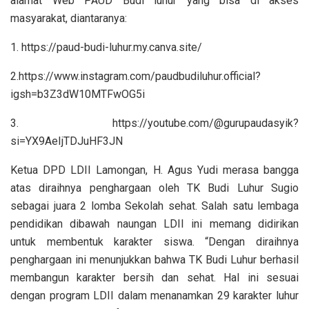
alamat Web PAUD Budi luhur yang bisa di akses
masyarakat, diantaranya:
1. https://paud-budi-luhur.my.canva.site/
2.https://www.instagram.com/paudbudiluhur.official?
igsh=b3Z3dW10MTFwOG5i
3. https://youtube.com/@gurupaudasyik?
si=YX9AeIjTDJuHF3JN
Ketua DPD LDII Lamongan, H. Agus Yudi merasa bangga
atas diraihnya penghargaan oleh TK Budi Luhur Sugio
sebagai juara 2 lomba Sekolah sehat. Salah satu lembaga
pendidikan dibawah naungan LDII ini memang didirikan
untuk membentuk karakter siswa. “Dengan diraihnya
penghargaan ini menunjukkan bahwa TK Budi Luhur berhasil
membangun karakter bersih dan sehat. Hal ini sesuai
dengan program LDII dalam menanamkan 29 karakter luhur