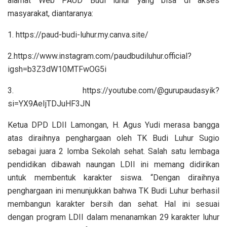
alamat Web PAUD Budi luhur yang bisa di akses
masyarakat, diantaranya:
1. https://paud-budi-luhur.my.canva.site/
2.https://www.instagram.com/paudbudiluhur.official?
igsh=b3Z3dW10MTFwOG5i
3. https://youtube.com/@gurupaudasyik?
si=YX9AeIjTDJuHF3JN
Ketua DPD LDII Lamongan, H. Agus Yudi merasa bangga
atas diraihnya penghargaan oleh TK Budi Luhur Sugio
sebagai juara 2 lomba Sekolah sehat. Salah satu lembaga
pendidikan dibawah naungan LDII ini memang didirikan
untuk membentuk karakter siswa. “Dengan diraihnya
penghargaan ini menunjukkan bahwa TK Budi Luhur berhasil
membangun karakter bersih dan sehat. Hal ini sesuai
dengan program LDII dalam menanamkan 29 karakter luhur