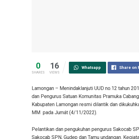
0
16
Whatsapp
Share on
SHARES
VIEWS
Lamongan – Menindaklanjuti UUD no.12 tahun 20
dan Pengurus Satuan Komunitas Pramuka Caban
Kabupaten Lamongan resmi dilantik dan dikukuhk
MM pada Jumát (4/11/2022).
Pelantikan dan pengukuhan pengurus Sakocab SPN
Sakocab SPN, Gudep dan Tamu undangan. Kegiatan 