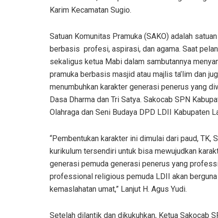
Karim Kecamatan Sugio.
Satuan Komunitas Pramuka (SAKO) adalah satuan 
berbasis profesi, aspirasi, dan agama. Saat pela
sekaligus ketua Mabi dalam sambutannya meny
pramuka berbasis masjid atau majlis ta’lim dan ju
menumbuhkan karakter generasi penerus yang di
Dasa Dharma dan Tri Satya. Sakocab SPN Kabup
Olahraga dan Seni Budaya DPD LDII Kabupaten L
“Pembentukan karakter ini dimulai dari paud, TK,
kurikulum tersendiri untuk bisa mewujudkan karak
generasi pemuda generasi penerus yang professio
professional religious pemuda LDII akan berguna
kemaslahatan umat,” Lanjut H. Agus Yudi.
Setelah dilantik dan dikukuhkan, Ketua Sakocab 