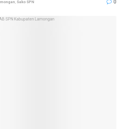
0
amongan
,
Sako SPN