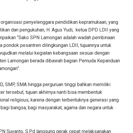
organisasi penyelenggara pendidikan kepramukaan, yang
ntikan dan pengukuhan, H. Agus Yudi, ketua DPD LDII yang
ampaikan “Sako SPN Lamongan adalah wadah pembinaan
ga pondok pesantren dilingkungan LDII, tujuannya untuk
wujudkan melalui kegiatan kebangsaan sesuai dengan
aten Lamongan berada dibawah bagian Pemuda Kepanduan
amongan”.
 SD, SMP, SMA hingga perguruan tinggi bahkan memiliki
ter tersebut, tujuan akhirnya nanti bisa membentuk
nal religious, karena dengan terbentuknya generasi yang
 bagi bangsa, bagi masyarakat, agama dan negara untuk
SPN Suyanto, S.Pd langsung gerak cepat melaksanakan