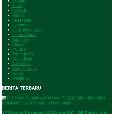
Ekonomi
Energi
FORSGI
Hikmah
Kesehatan
Lamongan
Lingkungan Hidup
Lintas Agama
Nasional
Pangan
PC LDII
Pemuda LDII
Pendidikan
Sako SPN
Seputar Jatim
Tokoh
Wanita LDII
BERITA TERBARU
13 Pesilat Persinas ASAD dari PC LDII Babat Ikuti