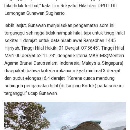
hilal tidak terlihat,” kata Tim Rukyatul Hilal dari DPD LDII
Lamongan Gunawan Sugiharto.
lebih lanjut, Gunawan menjelaskan pengamatan sore ini
terganggu sehingga tidak nampak hilal, tapi untuk tinggi hilal
sekitar 1 derajat. untuk data hisab awal Ramadhan 1445
Hijriyah. Tinggi Hilal Hakiki 01 Derajat .07’5645″. Tinggi Hilal
Mar’i 00 derajat 52’11.78″. dengan kriteria MABIMS(Menteri
Agama Brunei Darussalam, Indonesia, Malaysia, Singapura)
disepakati bahwa kriteria imkanur rukyat minimal 3 derajat
dan sudut elongasi 6,4 derajat. “Karena cuaca mendung
sehingga pengamatan hilal (di Tanjung Kodok) pada sore ini
terganggu,” ucap Gunawan.