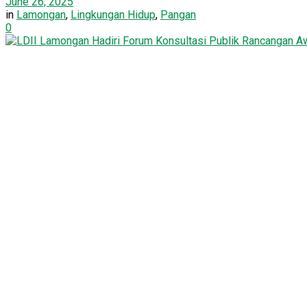
June 26, 2025
in
Lamongan
,
Lingkungan Hidup
,
Pangan
0