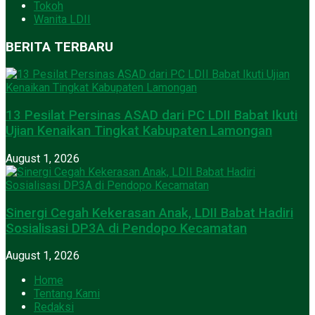
Tokoh
Wanita LDII
BERITA TERBARU
13 Pesilat Persinas ASAD dari PC LDII Babat Ikuti
Ujian Kenaikan Tingkat Kabupaten Lamongan
August 1, 2026
Sinergi Cegah Kekerasan Anak, LDII Babat Hadiri
Sosialisasi DP3A di Pendopo Kecamatan
August 1, 2026
Home
Tentang Kami
Redaksi