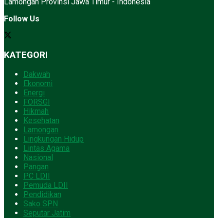
Lamongan Provinsi Jawa Timur - Indonesia
Follow Us
KATEGORI
Dakwah
Ekonomi
Energi
FORSGI
Hikmah
Kesehatan
Lamongan
Lingkungan Hidup
Lintas Agama
Nasional
Pangan
PC LDII
Pemuda LDII
Pendidikan
Sako SPN
Seputar Jatim