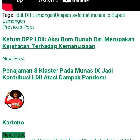
Tags:
ldii
LDII Lamongan
Ucapan selamat munas ix Bupati
Lamongan
Previous Post
Ketum DPP LDII: Aksi Bom Bunuh Diri Merupakan
Kejahatan Terhadap Kemanusiaan
Next Post
Penajaman 8 Klaster Pada Munas IX Jadi
Kontribusi LDII Atasi Dampak Pandemi
Kartono
Next Post