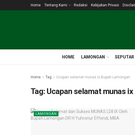
Home
Tentang Kami
Redaksi
Kebijakan Privasi
Discla
HOME
LAMONGAN
SEPUTAR
Home
Tag
Ucapan selamat munas ix Bupati Lamongan
Tag:
Ucapan selamat munas ix
LAMONGAN