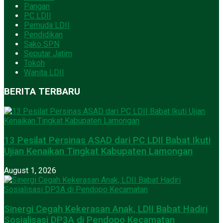
Pangan
PC LDII
Pemuda LDII
Pendidikan
Sako SPN
Seputar Jatim
Tokoh
Wanita LDII
BERITA TERBARU
13 Pesilat Persinas ASAD dari PC LDII Babat Ikuti
Ujian Kenaikan Tingkat Kabupaten Lamongan
August 1, 2026
Sinergi Cegah Kekerasan Anak, LDII Babat Hadiri
Sosialisasi DP3A di Pendopo Kecamatan