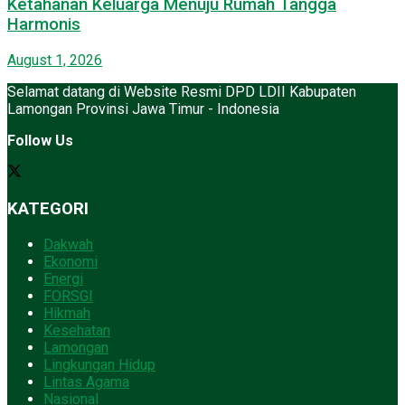
Ketahanan Keluarga Menuju Rumah Tangga
Harmonis
August 1, 2026
Selamat datang di Website Resmi DPD LDII Kabupaten
Lamongan Provinsi Jawa Timur - Indonesia
Follow Us
KATEGORI
Dakwah
Ekonomi
Energi
FORSGI
Hikmah
Kesehatan
Lamongan
Lingkungan Hidup
Lintas Agama
Nasional