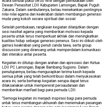
Acara dimulai pukul 08.00 WIB dengan pembukaan oleh
Dewan Penasihat LDII Kabupaten Lamongan, Bapak Puguh
Zakaria. Dalam sambutannya, beliau menekankan pentingnya
nilai-nilai agama dan keakraban dalam membangun generasi
muda yang kokoh secara spiritual dan sosial.
Setelah pembukaan, rangkaian kegiatan dilanjutkan dengan
sesi nasihat agama yang memberikan motivasi kepada
peserta untuk terus memperkuat akhlak dan meningkatkan
kualitas hidup sebagai generasi penerus. Sesi ini diikuti oleh
games keakraban yang penuh canda tawa, serta group
discussion yang dirancang untuk memperdalam komunikasi
dan interaksi antar peserta.
Kegiatan ini ditutup dengan arahan dan apresiasi dari Ketua
LDII PC Lamongan, Bapak Bambang Sugiono. Dalam
penutupannya, beliau mengucapkan terima kasih kepada
semua pihak yang telah berkontribusi dalam menyukseskan
acara ini, serta berharap kegiatan serupa dapat terus
dilaksanakan untuk mempererat persaudaraan dan
memberikan manfaat bagi para pemuda LDII.
“Semoga kegiatan ini menjadi inspirasi bagi para pemuda
untuk terus membangun ukhuwah dan menemukan pasangan