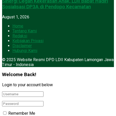
Sinergi Cegah Kekerasan Anak, LDII Babat Hadiri
Sosialisasi DP3A di Pendopo Kecamatan
August 1, 2026
Home
Tentang Kami
Redaksi
Kebijakan Privasi
Disclaimer
Hubungi Kami
© 2025 Website Resmi DPD LDII Kabupaten Lamongan Jawa
Timur - Indonesia
Welcome Back!
Login to your account below
Remember Me