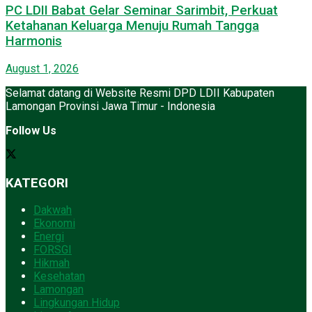
PC LDII Babat Gelar Seminar Sarimbit, Perkuat
Ketahanan Keluarga Menuju Rumah Tangga
Harmonis
August 1, 2026
Selamat datang di Website Resmi DPD LDII Kabupaten
Lamongan Provinsi Jawa Timur - Indonesia
Follow Us
KATEGORI
Dakwah
Ekonomi
Energi
FORSGI
Hikmah
Kesehatan
Lamongan
Lingkungan Hidup