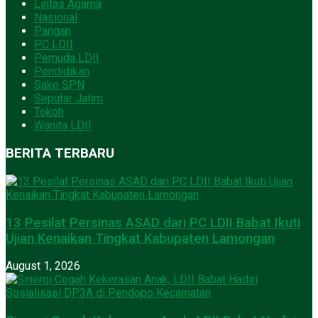
Lintas Agama
Nasional
Pangan
PC LDII
Pemuda LDII
Pendidikan
Sako SPN
Seputar Jatim
Tokoh
Wanita LDII
BERITA TERBARU
13 Pesilat Persinas ASAD dari PC LDII Babat Ikuti
Ujian Kenaikan Tingkat Kabupaten Lamongan
August 1, 2026