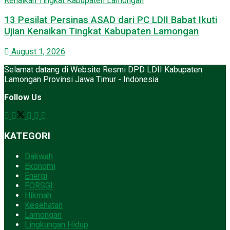
13 Pesilat Persinas ASAD dari PC LDII Babat Ikuti
Ujian Kenaikan Tingkat Kabupaten Lamongan
August 1, 2026
Selamat datang di Website Resmi DPD LDII Kabupaten
Lamongan Provinsi Jawa Timur - Indonesia
Follow Us
KATEGORI
Dakwah
Ekonomi
Energi
FORSGI
Hikmah
Kesehatan
Lamongan
Lingkungan Hidup