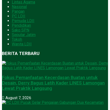
Lintas Agama
Nasional
Pangan
PC LDII
Pemuda LDII
Pendidikan
Sako SPN
Seputar Jatim
Tokoh
Wanita LDII
BERITA TERBARU
Fokus Pemanfaatan Kecerdasan Buatan untuk
Desain, Derry Bagus Latih Kader LINES Lamongan
Lewat Praktik Langsung
August 7, 2026