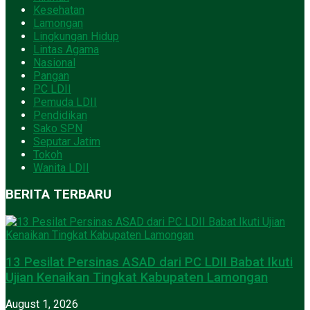
Kesehatan
Lamongan
Lingkungan Hidup
Lintas Agama
Nasional
Pangan
PC LDII
Pemuda LDII
Pendidikan
Sako SPN
Seputar Jatim
Tokoh
Wanita LDII
BERITA TERBARU
13 Pesilat Persinas ASAD dari PC LDII Babat Ikuti
Ujian Kenaikan Tingkat Kabupaten Lamongan
August 1, 2026