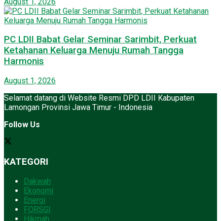
August 1, 2026
PC LDII Babat Gelar Seminar Sarimbit, Perkuat
Ketahanan Keluarga Menuju Rumah Tangga
Harmonis
August 1, 2026
Selamat datang di Website Resmi DPD LDII Kabupaten
Lamongan Provinsi Jawa Timur - Indonesia
Follow Us
KATEGORI
Dakwah
Ekonomi
Energi
FORSGI
Hikmah