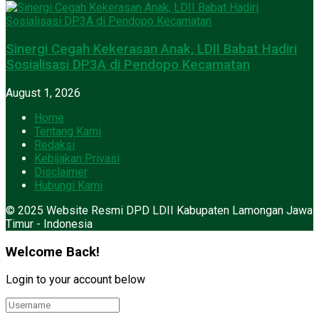
Sinergi Cegah Kekerasan Anak, LDII Babat Hadiri
Sosialisasi DP3A di Pendopo Kecamatan
August 1, 2026
Home
Tentang Kami
Redaksi
Kebijakan Privasi
Disclaimer
Hubungi Kami
© 2025 Website Resmi DPD LDII Kabupaten Lamongan Jawa
Timur - Indonesia
Welcome Back!
Login to your account below