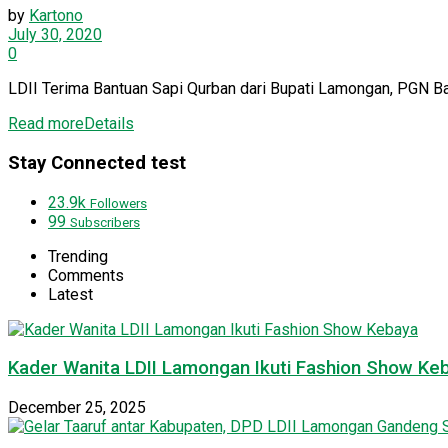
by
Kartono
July 30, 2020
0
LDII Terima Bantuan Sapi Qurban dari Bupati Lamongan, PGN Ba
Read more
Details
Stay Connected test
23.9k
Followers
99
Subscribers
Trending
Comments
Latest
Kader Wanita LDII Lamongan Ikuti Fashion Show Ke
December 25, 2025