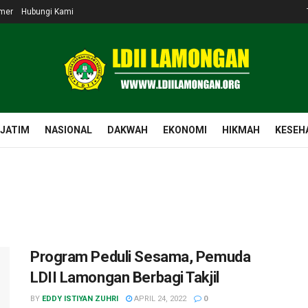
imer
Hubungi Kami
 JATIM
NASIONAL
DAKWAH
EKONOMI
HIKMAH
KESEH
Program Peduli Sesama, Pemuda
LDII Lamongan Berbagi Takjil
BY
EDDY ISTIYAN ZUHRI
APRIL 24, 2022
0