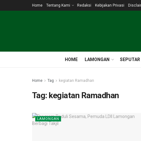
Home
Tentang Kami
Redaksi
Kebijakan Privasi
Discla
HOME
LAMONGAN
SEPUTAR
Home
Tag
kegiatan Ramadhan
Tag:
kegiatan Ramadhan
LAMONGAN