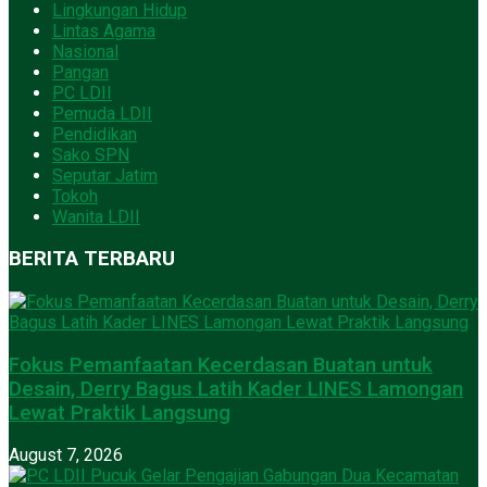
Lingkungan Hidup
Lintas Agama
Nasional
Pangan
PC LDII
Pemuda LDII
Pendidikan
Sako SPN
Seputar Jatim
Tokoh
Wanita LDII
BERITA TERBARU
Fokus Pemanfaatan Kecerdasan Buatan untuk
Desain, Derry Bagus Latih Kader LINES Lamongan
Lewat Praktik Langsung
August 7, 2026