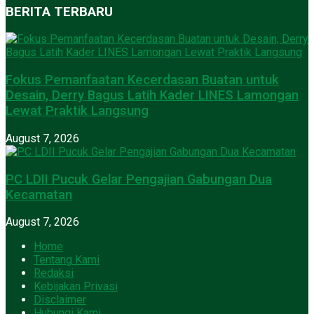
BERITA TERBARU
Fokus Pemanfaatan Kecerdasan Buatan untuk
Desain, Derry Bagus Latih Kader LINES Lamongan
Lewat Praktik Langsung
August 7, 2026
PC LDII Pucuk Gelar Pengajian Gabungan Dua
Kecamatan
August 7, 2026
Home
Tentang Kami
Redaksi
Kebijakan Privasi
Disclaimer
Hubungi Kami