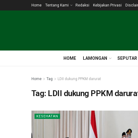
Home
Tentang Kami
Redaksi
Kebijakan Privasi
Discla
HOME
LAMONGAN
SEPUTAR
Home
Tag
LDII dukung PPKM darurat
Tag:
LDII dukung PPKM darura
KESEHATAN