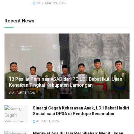
NOVEMBER 24, 2025
Recent News
13 Pesilat Persinas ASAD dari PC LDII Babat Ikuti Ujian
Kenaikan Tingkat Kabupaten Lamongan
AUGUST 1, 2026
Sinergi Cegah Kekerasan Anak, LDII Babat Hadiri
Sosialisasi DP3A di Pendopo Kecamatan
AUGUST 1, 2026
Merawat Asa di Usia Pernikahan: Meniti Jalan