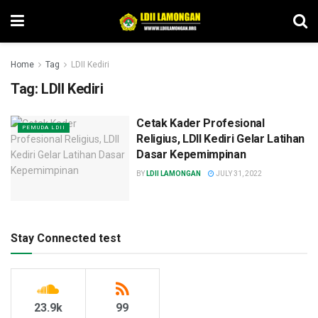
Home
Tag
LDII Kediri
Tag:
LDII Kediri
Cetak Kader Profesional
PEMUDA LDII
Religius, LDII Kediri Gelar Latihan
Dasar Kepemimpinan
BY
LDII LAMONGAN
JULY 31, 2022
Stay Connected test
23.9k
99