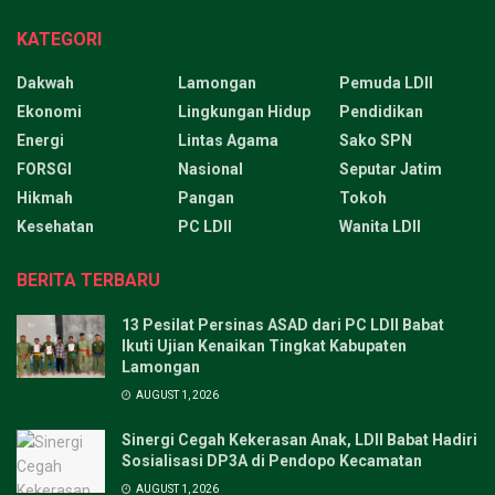
KATEGORI
Dakwah
Lamongan
Pemuda LDII
Ekonomi
Lingkungan Hidup
Pendidikan
Energi
Lintas Agama
Sako SPN
FORSGI
Nasional
Seputar Jatim
Hikmah
Pangan
Tokoh
Kesehatan
PC LDII
Wanita LDII
BERITA TERBARU
13 Pesilat Persinas ASAD dari PC LDII Babat
Ikuti Ujian Kenaikan Tingkat Kabupaten
Lamongan
AUGUST 1, 2026
Sinergi Cegah Kekerasan Anak, LDII Babat Hadiri
Sosialisasi DP3A di Pendopo Kecamatan
AUGUST 1, 2026