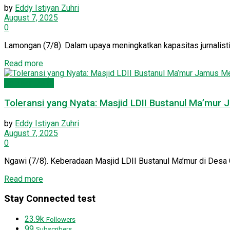
by
Eddy Istiyan Zuhri
August 7, 2025
0
Lamongan (7/8). Dalam upaya meningkatkan kapasitas jurnalist
Read more
Seputar Jatim
Toleransi yang Nyata: Masjid LDII Bustanul Ma’mur
by
Eddy Istiyan Zuhri
August 7, 2025
0
Ngawi (7/8). Keberadaan Masjid LDII Bustanul Ma’mur di Desa G
Read more
Stay Connected test
23.9k
Followers
99
Subscribers