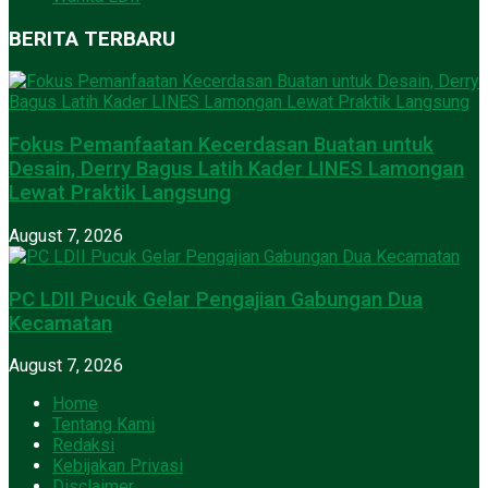
BERITA TERBARU
Fokus Pemanfaatan Kecerdasan Buatan untuk
Desain, Derry Bagus Latih Kader LINES Lamongan
Lewat Praktik Langsung
August 7, 2026
PC LDII Pucuk Gelar Pengajian Gabungan Dua
Kecamatan
August 7, 2026
Home
Tentang Kami
Redaksi
Kebijakan Privasi
Disclaimer