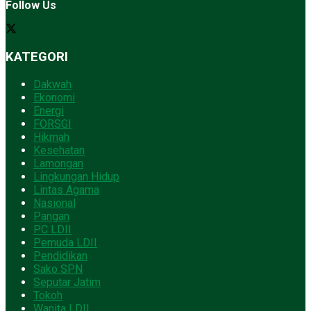
Follow Us
KATEGORI
Dakwah
Ekonomi
Energi
FORSGI
Hikmah
Kesehatan
Lamongan
Lingkungan Hidup
Lintas Agama
Nasional
Pangan
PC LDII
Pemuda LDII
Pendidikan
Sako SPN
Seputar Jatim
Tokoh
Wanita LDII