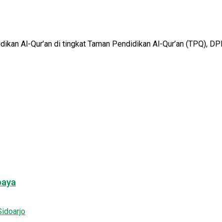
ikan Al-Qur’an di tingkat Taman Pendidikan Al-Qur’an (TPQ), DP
baya