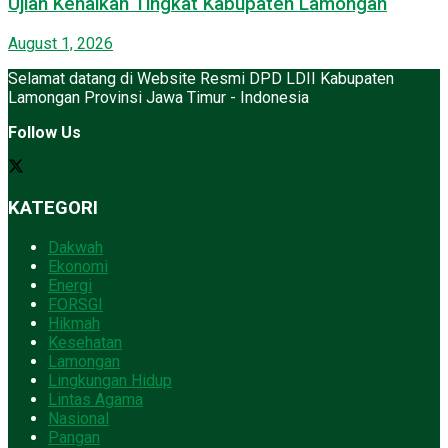
Ujian Kenaikan Tingkat Kabupaten Lamongan
August 1, 2026
Selamat datang di Website Resmi DPD LDII Kabupaten
Lamongan Provinsi Jawa Timur - Indonesia
Follow Us
KATEGORI
Dakwah
Ekonomi
Energi
FORSGI
Hikmah
Kesehatan
Lamongan
Lingkungan Hidup
Lintas Agama
Nasional
Pangan