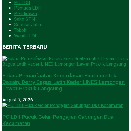
PC LDII
Pemuda LDII
Pendidikan
Sako SPN
Seputar Jatim
Tokoh
Wanita LDII
BERITA TERBARU
Fokus Pemanfaatan Kecerdasan Buatan untuk
Desain, Derry Bagus Latih Kader LINES Lamongan
Lewat Praktik Langsung
August 7, 2026
PC LDII Pucuk Gelar Pengajian Gabungan Dua
Kecamatan