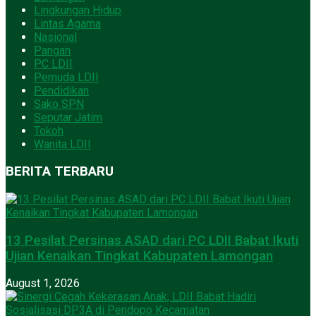
Lingkungan Hidup
Lintas Agama
Nasional
Pangan
PC LDII
Pemuda LDII
Pendidikan
Sako SPN
Seputar Jatim
Tokoh
Wanita LDII
BERITA TERBARU
13 Pesilat Persinas ASAD dari PC LDII Babat Ikuti
Ujian Kenaikan Tingkat Kabupaten Lamongan
August 1, 2026