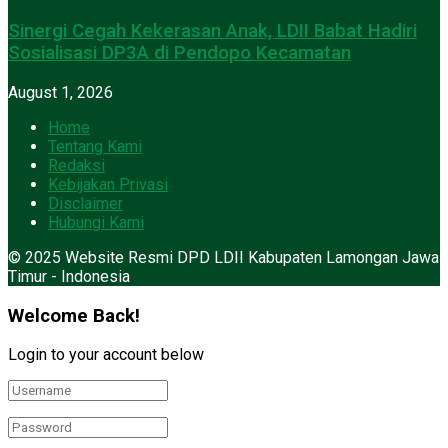
Sinergi Cegah Kekerasan Anak, LDII Babat Hadiri
Sosialisasi DP3A di Pendopo Kecamatan
August 1, 2026
Home
Tentang Kami
Redaksi
Kebijakan Privasi
Disclaimer
Hubungi Kami
© 2025 Website Resmi DPD LDII Kabupaten Lamongan Jawa
Timur - Indonesia
Welcome Back!
Login to your account below