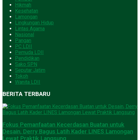
Hikmah
Kesehatan
Lamongan
Lingkungan Hidup
Lintas Agama
Nasional
Pangan
PC LDII
Pemuda LDII
Pendidikan
Sako SPN
Seputar Jatim
Tokoh
Wanita LDII
BERITA TERBARU
Fokus Pemanfaatan Kecerdasan Buatan untuk
Desain, Derry Bagus Latih Kader LINES Lamongan
Lewat Praktik Langsung