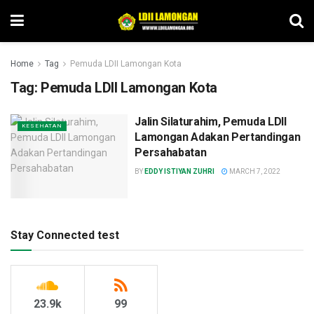
Home
Tag
Pemuda LDII Lamongan Kota
Tag:
Pemuda LDII Lamongan Kota
Jalin Silaturahim, Pemuda LDII
KESEHATAN
Lamongan Adakan Pertandingan
Persahabatan
BY
EDDY ISTIYAN ZUHRI
MARCH 7, 2022
Stay Connected test
23.9k
99